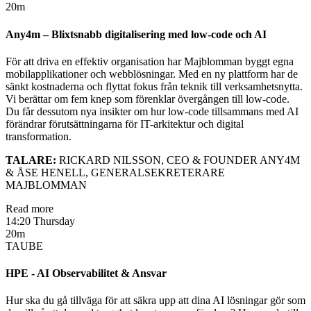
20m
Any4m – Blixtsnabb digitalisering med low-code och AI
För att driva en effektiv organisation har Majblomman byggt egna
mobilapplikationer och webblösningar. Med en ny plattform har de
sänkt kostnaderna och flyttat fokus från teknik till verksamhetsnytta.
Vi berättar om fem knep som förenklar övergången till low-code.
Du får dessutom nya insikter om hur low-code tillsammans med AI
förändrar förutsättningarna för IT-arkitektur och digital
transformation.
TALARE:
RICKARD NILSSON, CEO & FOUNDER ANY4M
& ÅSE HENELL, GENERALSEKRETERARE
MAJBLOMMAN
Read more
14:20 Thursday
20m
TAUBE
HPE - AI Observabilitet & Ansvar
Hur ska du gå tillväga för att säkra upp att dina AI lösningar gör som