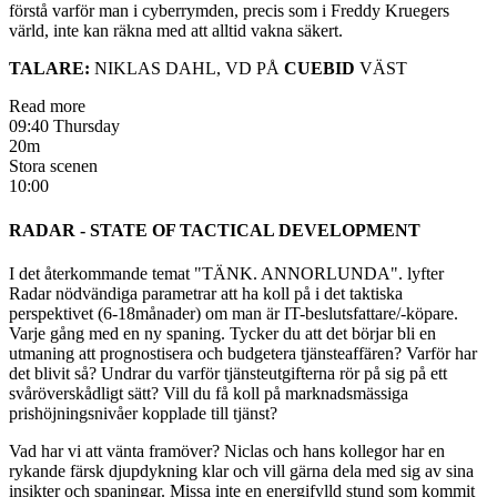
förstå varför man i cyberrymden, precis som i Freddy Kruegers
värld, inte kan räkna med att alltid vakna säkert.
TALARE:
NIKLAS DAHL, VD PÅ
CUEBID
VÄST
Read more
09:40 Thursday
20m
Stora scenen
10:00
RADAR - STATE OF TACTICAL DEVELOPMENT
I det återkommande temat "TÄNK. ANNORLUNDA". lyfter
Radar nödvändiga parametrar att ha koll på i det taktiska
perspektivet (6-18månader) om man är IT-beslutsfattare/-köpare.
Varje gång med en ny spaning. Tycker du att det börjar bli en
utmaning att prognostisera och budgetera tjänsteaffären? Varför har
det blivit så? Undrar du varför tjänsteutgifterna rör på sig på ett
svåröverskådligt sätt? Vill du få koll på marknadsmässiga
prishöjningsnivåer kopplade till tjänst?
Vad har vi att vänta framöver? Niclas och hans kollegor har en
rykande färsk djupdykning klar och vill gärna dela med sig av sina
insikter och spaningar. Missa inte en energifylld stund som kommit