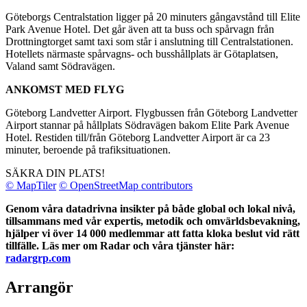
Göteborgs Centralstation ligger på 20 minuters gångavstånd till Elite
Park Avenue Hotel. Det går även att ta buss och spårvagn från
Drottningtorget samt taxi som står i anslutning till Centralstationen.
Hotellets närmaste spårvagns- och busshållplats är Götaplatsen,
Valand samt Södravägen.
ANKOMST MED FLYG
Göteborg Landvetter Airport. Flygbussen från Göteborg Landvetter
Airport stannar på hållplats Södravägen bakom Elite Park Avenue
Hotel. Restiden till/från Göteborg Landvetter Airport är ca 23
minuter, beroende på trafiksituationen.
SÄKRA DIN PLATS!
© MapTiler
© OpenStreetMap contributors
Genom våra datadrivna insikter på både global och lokal nivå,
tillsammans med vår expertis, metodik och omvärldsbevakning,
hjälper vi över 14 000 medlemmar att fatta kloka beslut vid rätt
tillfälle. Läs mer om Radar och våra tjänster här:
radargrp.com
Arrangör