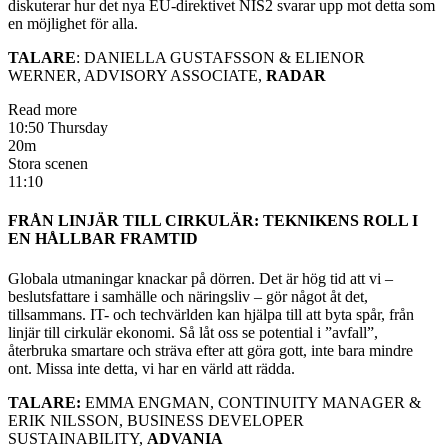
diskuterar hur det nya EU-direktivet NIS2 svarar upp mot detta som
en möjlighet för alla.
TALARE
: DANIELLA GUSTAFSSON & ELIENOR
WERNER, ADVISORY ASSOCIATE,
RADAR
Read more
10:50 Thursday
20m
Stora scenen
11:10
FRÅN LINJÄR TILL CIRKULÄR: TEKNIKENS ROLL I
EN HÅLLBAR FRAMTID
Globala utmaningar knackar på dörren. Det är hög tid att vi –
beslutsfattare i samhälle och näringsliv – gör något åt det,
tillsammans. IT- och techvärlden kan hjälpa till att byta spår, från
linjär till cirkulär ekonomi. Så låt oss se potential i ”avfall”,
återbruka smartare och sträva efter att göra gott, inte bara mindre
ont. Missa inte detta, vi har en värld att rädda.
TALARE:
EMMA ENGMAN, CONTINUITY MANAGER &
ERIK NILSSON, BUSINESS DEVELOPER
SUSTAINABILITY,
ADVANIA