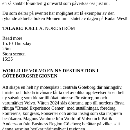
en så snabbt föränderlig omvärld som påverkas oss just nu.
Du som deltar på eventet har möjlighet att få exemplar av den
rykande aktuella boken Momentum i slutet av dagen på Radar West!
TALARE:
KJELL A. NORDSTRÖM
Read more
15:10 Thursday
25m
Stora scenen
15:35
WORLD OF VOLVO EN NY DESTINATION I
GÖTEBORGSREGIONEN
Att skapa en helt ny mötesplats i centrala Göteborg där näringsliv,
turister och lokala invånare får ta del av olika upplevelser är en helt
ny satsning som bidrar till ökat intresse för vår region och
varumärket Volvo. Våren 2024 slås dörrarna upp till nordens första
riktiga "Brand Experience Center" med utställningar, föredrag,
konferens, kongress, konserter och andra inslag som ska inspirera
besökaren. Magnus Wrahme från World of Volvo och Patrik
Andersson från Business Region Göteborg berättar på vilket sätt
denna satsning berikar näringslivet i regionen.