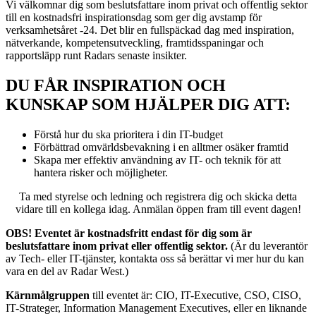
Vi välkomnar dig som beslutsfattare inom privat och offentlig sektor
till en kostnadsfri inspirationsdag som ger dig avstamp för
verksamhetsåret -24. Det blir en fullspäckad dag med inspiration,
nätverkande, kompetensutveckling, framtidsspaningar och
rapportsläpp runt Radars senaste insikter.
DU FÅR INSPIRATION OCH
KUNSKAP SOM HJÄLPER DIG ATT:
Förstå hur du ska prioritera i din IT-budget
Förbättrad omvärldsbevakning i en alltmer osäker framtid
Skapa mer effektiv användning av IT- och teknik för att
hantera risker och möjligheter.
Ta med styrelse och ledning och registrera dig och skicka detta
vidare till en kollega idag. Anmälan öppen fram till event dagen!
OBS! Eventet är kostnadsfritt endast för dig som är
beslutsfattare inom privat eller offentlig sektor.
(Är du leverantör
av Tech- eller IT-tjänster, kontakta oss så berättar vi mer hur du kan
vara en del av Radar West.)
Kärnmålgruppen
till eventet är: CIO, IT-Executive, CSO, CISO,
IT-Strateger, Information Management Executives, eller en liknande