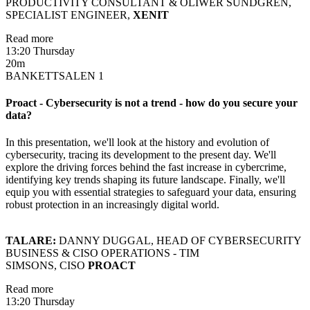
PRODUCTIVITY CONSULTANT & OLIWER SUNDGREN,
SPECIALIST ENGINEER,
XENIT
Read more
13:20 Thursday
20m
BANKETTSALEN 1
Proact - Cybersecurity is not a trend - how do you secure your
data?
In this presentation, we'll look at the history and evolution of
cybersecurity, tracing its development to the present day. We'll
explore the driving forces behind the fast increase in cybercrime,
identifying key trends shaping its future landscape. Finally, we'll
equip you with essential strategies to safeguard your data, ensuring
robust protection in an increasingly digital world.
TALARE:
DANNY DUGGAL, HEAD OF CYBERSECURITY
BUSINESS & CISO OPERATIONS - TIM
SIMSONS, CISO
PROACT
Read more
13:20 Thursday