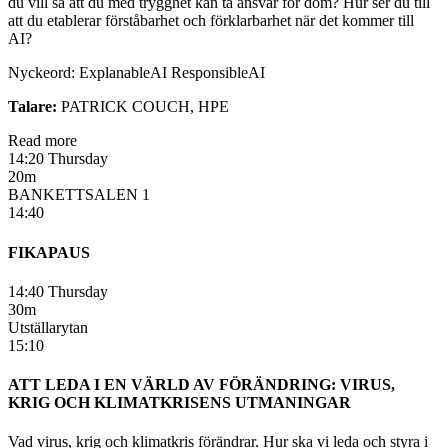
du vill så att du med trygghet kan ta ansvar för dom? Hur ser du till
att du etablerar förståbarhet och förklarbarhet när det kommer till
AI?
Nyckeord: ExplanableAI ResponsibleAI
Talare:
PATRICK COUCH, HPE
Read more
14:20 Thursday
20m
BANKETTSALEN 1
14:40
FIKAPAUS
14:40 Thursday
30m
Utställarytan
15:10
ATT LEDA I EN VÄRLD AV FÖRÄNDRING: VIRUS,
KRIG OCH KLIMATKRISENS UTMANINGAR
Vad virus, krig och klimatkris förändrar. Hur ska vi leda och styra i