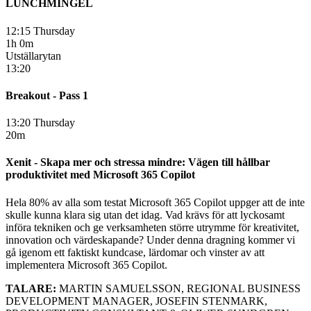
LUNCHMINGEL
12:15 Thursday
1h 0m
Utställarytan
13:20
Breakout - Pass 1
13:20 Thursday
20m
Xenit - Skapa mer och stressa mindre: Vägen till hållbar
produktivitet med Microsoft 365 Copilot
Hela 80% av alla som testat Microsoft 365 Copilot uppger att de inte
skulle kunna klara sig utan det idag. Vad krävs för att lyckosamt
införa tekniken och ge verksamheten större utrymme för kreativitet,
innovation och värdeskapande? Under denna dragning kommer vi
gå igenom ett faktiskt kundcase, lärdomar och vinster av att
implementera Microsoft 365 Copilot.
TALARE:
MARTIN SAMUELSSON, REGIONAL BUSINESS
DEVELOPMENT MANAGER, JOSEFIN STENMARK,