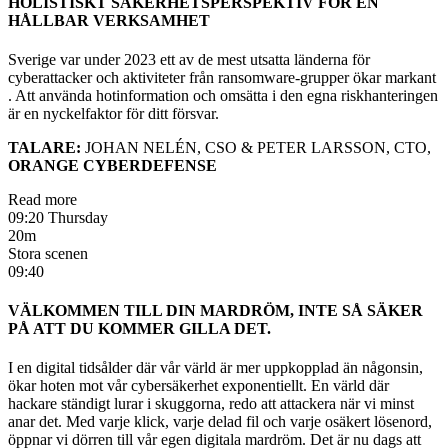
HOLISTISKT SÄKERHETSPERSPEKTIV FÖR EN
HÅLLBAR VERKSAMHET
Sverige var under 2023 ett av de mest utsatta länderna för
cyberattacker och aktiviteter från ransomware-grupper ökar markant
. Att använda hotinformation och omsätta i den egna riskhanteringen
är en nyckelfaktor för ditt försvar.
TALARE:
JOHAN NELÉN, CSO & PETER LARSSON, CTO,
ORANGE CYBERDEFENSE
Read more
09:20 Thursday
20m
Stora scenen
09:40
VÄLKOMMEN TILL DIN MARDRÖM, INTE SÅ SÄKER
PÅ ATT DU KOMMER GILLA DET.
I en digital tidsålder där vår värld är mer uppkopplad än någonsin,
ökar hoten mot vår cybersäkerhet exponentiellt. En värld där
hackare ständigt lurar i skuggorna, redo att attackera när vi minst
anar det. Med varje klick, varje delad fil och varje osäkert lösenord,
öppnar vi dörren till vår egen digitala mardröm. Det är nu dags att